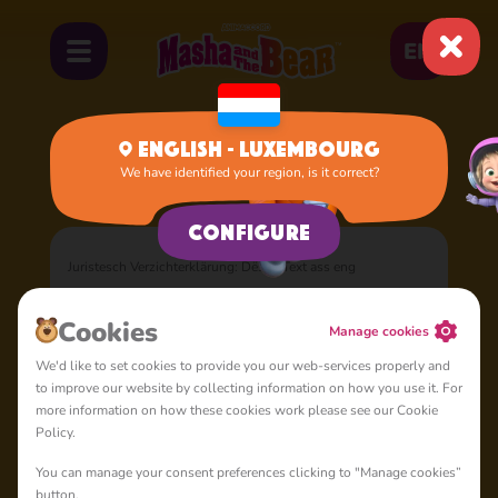
EN
English - Luxembourg
We have identified your region, is it correct?
Home
Documents
Iwwer dës Politik
Configure
Juristesch Verzichterklärung: Dësen Text ass eng
Iwwersetzung mat modernste Technologie gemaach. Déi
englesch Versioun vum Dokument
Cookie Policy
ass
Cookies
Manage cookies
gesetzlech bindend an am Fall vun Diskrepanzen oder
We'd like to set cookies to provide you our web-services properly and
Konflikt, wäert dës englesch Versioun virrangen. Mir sinn net
to improve our website by collecting information on how you use it. For
haftbar fir all Ongenauegkeeten oder Feeler an der
more information on how these cookies work please see our Cookie
Iwwersetzung.
Policy.
You can manage your consent preferences clicking to "Manage cookies”
Fir d'lescht aktualiséiert den 11. November 2023
button.