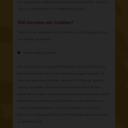
souwuel wann se déi betreffend Websäite besicht, wéi och
wann se verschidden aner Websäite besicht.
Wéi benotze mir Cookien?
Wann Dir eis Websäit besicht, kënne mir déi folgend Aarte
vu Cookien placéieren:
Streng néideg Cookien
Dës Cookien sinn néideg fir d'Websäit ze funktionéieren a
kënnen net iwwer de Cookie-Banner ausgeschalt ginn. Si
sinn normalerweis nëmmen agestallt fir Websäit Servicer
richteg ze bidden. Dir kënnt Äre Browser setzen fir Iech
iwwer dës Cookien ze blockéieren oder ze alarméieren, awer
dëst kann dozou féieren datt Deeler vun der Websäit net
richteg funktionnéieren. Och mir notéieren an halen Är
Sprooch- a Regiounvirléiften a Privatsphärwahlen wann Dir
se gemaach hutt.