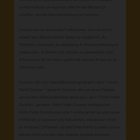
funktionnéieren ze maachen, oder fir méi effizient ze
schaffen, souwéi Berichterstattung ze liwweren.
Cookien hu vill verschidde Funktiounen, sou wéi et Iech
erlaabt Iech effizient tëscht Säiten ze navigéieren, Är
Virléiften z'erënneren an allgemeng Är Benotzererfarung ze
verbesseren. Si kënnen och hëllefen ze garantéieren datt
d'Annoncen déi Dir online gesitt méi relevant fir Iech an Är
Interessen sinn.
Cookien, déi vum Websäitbesëtzer gesat ginn, ginn " éischt
Partei Cookien " genannt. Cookien, déi vun anere Parteien
ausser dem Websäitebesëtzer gesat ginn, ginn " Drëtt-Partei
Cookien " genannt. Drëtt-Partei-Cookien erméiglechen
Drëtt-Partei-Fonctiounen oder Funktionalitéit op oder iwwer
d'Websäit ze liwweren (zB Reklammen, interaktiven Inhalt
an Analyse). D'Parteien, déi dës Drëtt-Partei-Cookien setzen,
kënnen Äre Computer oder mobilen Apparat erkennen,