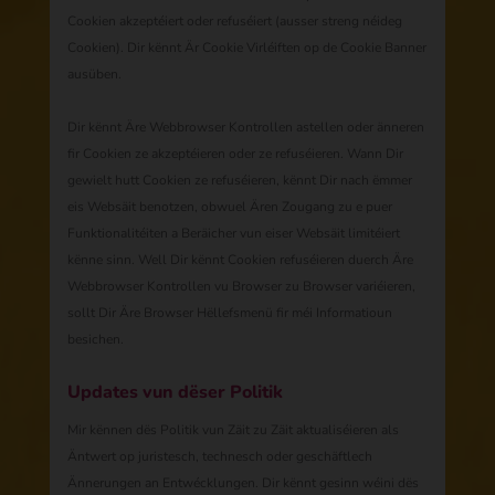
Cookien akzeptéiert oder refuséiert (ausser streng néideg
Cookien). Dir kënnt Är Cookie Virléiften op de Cookie Banner
ausüben.
Dir kënnt Äre Webbrowser Kontrollen astellen oder änneren
fir Cookien ze akzeptéieren oder ze refuséieren. Wann Dir
gewielt hutt Cookien ze refuséieren, kënnt Dir nach ëmmer
eis Websäit benotzen, obwuel Ären Zougang zu e puer
Funktionalitéiten a Beräicher vun eiser Websäit limitéiert
kënne sinn. Well Dir kënnt Cookien refuséieren duerch Äre
Webbrowser Kontrollen vu Browser zu Browser variéieren,
sollt Dir Äre Browser Hëllefsmenü fir méi Informatioun
besichen.
Updates vun dëser Politik
Mir kënnen dës Politik vun Zäit zu Zäit aktualiséieren als
Äntwert op juristesch, technesch oder geschäftlech
Ännerungen an Entwécklungen. Dir kënnt gesinn wéini dës