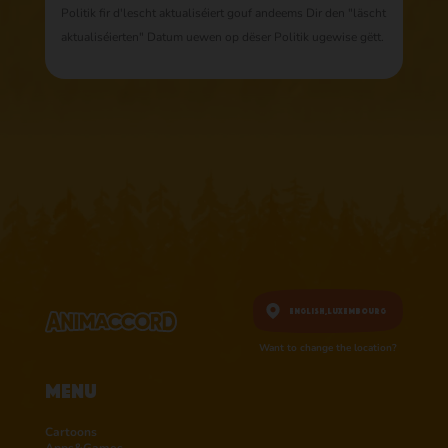
Politik fir d'lescht aktualiséiert gouf andeems Dir den "läscht
aktualiséierten" Datum uewen op dëser Politik ugewise gëtt.
English,
Luxembourg
Want to change the location?
Menu
Cartoons