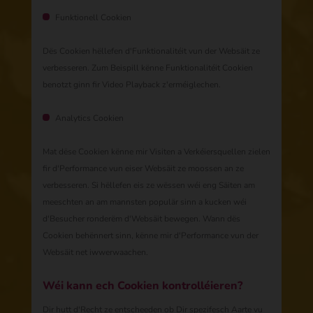
Funktionell Cookien
Dës Cookien hëllefen d'Funktionalitéit vun der Websäit ze
verbesseren. Zum Beispill kënne Funktionalitéit Cookien
benotzt ginn fir Video Playback z'erméiglechen.
Analytics Cookien
Mat dëse Cookien kënne mir Visiten a Verkéiersquellen zielen
fir d'Performance vun eiser Websäit ze moossen an ze
verbesseren. Si hëllefen eis ze wëssen wéi eng Säiten am
meeschten an am mannsten populär sinn a kucken wéi
d'Besucher ronderëm d'Websäit bewegen. Wann dës
Cookien behënnert sinn, kënne mir d'Performance vun der
Websäit net iwwerwaachen.
Wéi kann ech Cookien kontrolléieren?
Dir hutt d'Recht ze entscheeden ob Dir spezifesch Aarte vu