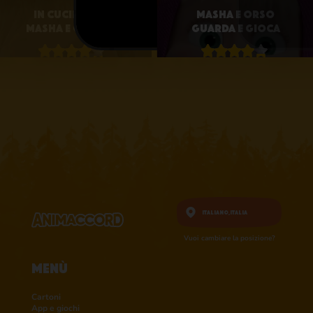
In Cucina con
MASHA E ORSO
Masha e Orso 3D
GUARDA E GIOCA​
4.1 • 25
4.3 • 2.6K
RATINGS ON
RATINGS ON
APPSTORE
APPSTORE
scopri di più
Scopri di più
Italiano,
Italia
Vuoi cambiare la posizione?
Menù
Cartoni
App e giochi