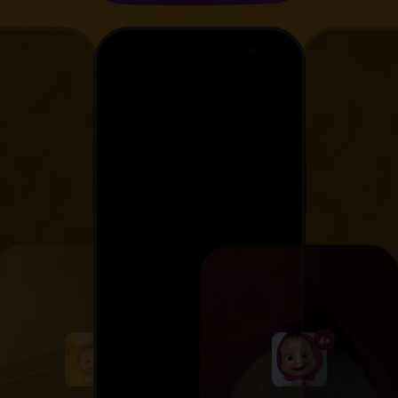
4+
4+