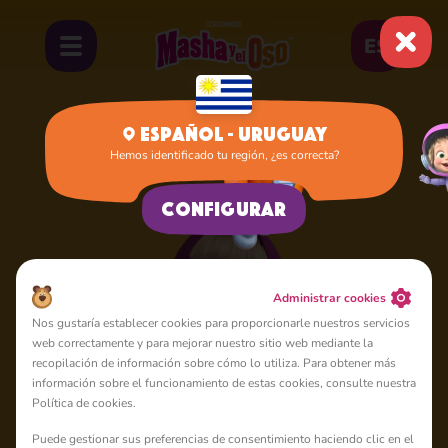
ES
Español - Uruguay
Hemos identificado tu región, ¿es correcta?
Inicio
Masha
Configurar
Administrar cookies
Nos gustaría establecer cookies para proporcionarle nuestros servicios
web correctamente y para mejorar nuestro sitio web mediante la
recopilación de información sobre cómo lo utiliza. Para obtener más
información sobre el funcionamiento de estas cookies, consulte nuestra
Política de cookies.
Puede gestionar sus preferencias de consentimiento haciendo clic en el