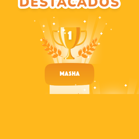
DESTACADOS
Masha
PUNTUACIÓN
788
Liebre