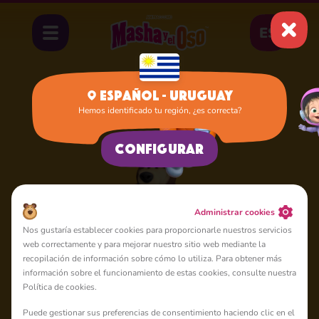
ES
Español - Uruguay
Hemos identificado tu región, ¿es correcta?
Inicio
Oso
Configurar
Administrar cookies
Nos gustaría establecer cookies para proporcionarle nuestros servicios
web correctamente y para mejorar nuestro sitio web mediante la
recopilación de información sobre cómo lo utiliza. Para obtener más
información sobre el funcionamiento de estas cookies, consulte nuestra
Política de cookies.
Puede gestionar sus preferencias de consentimiento haciendo clic en el