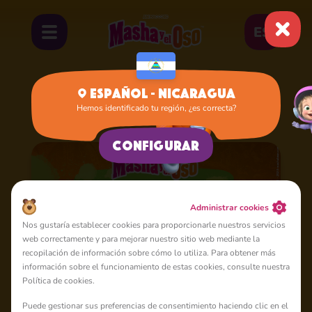
ES
Español - Nicaragua
Hemos identificado tu región, ¿es correcta?
Inicio
Caricaturas
Temporada 6
Configurar
Administrar cookies
Nos gustaría establecer cookies para proporcionarle nuestros servicios
web correctamente y para mejorar nuestro sitio web mediante la
recopilación de información sobre cómo lo utiliza. Para obtener más
información sobre el funcionamiento de estas cookies, consulte nuestra
Política de cookies.
Puede gestionar sus preferencias de consentimiento haciendo clic en el