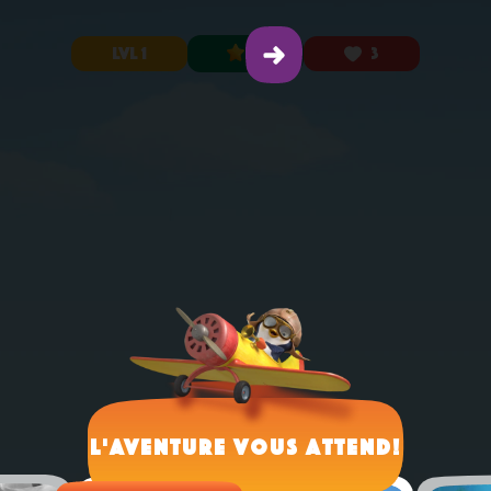
LVL 1
0
3
L'aventure vous attend!