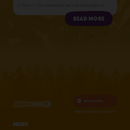
(" Vietne "). Tajā ir paskaidrots, kas ir šīs tehnoloģijas un
kāpēc mēs tās izmantojam, kā arī jūsu tiesības kontrolēt
Read more
mūsu to izmantošanu. Vietne pieder uzņēmumam
Animaccord Ltd (saukta par “mēs”, “mums” vai “mūsu”).
English,
Latvia
Want to change the location?
Menu