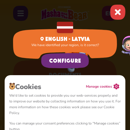
EN
English - Latvia
We have identified your region, is it correct?
Home
Documents
Configure
Documents
Here you can get acquainted with our official documents
Cookies
Manage cookies
We'd like to set cookies to provide you our web-services properly and
to improve our website by collecting information on how you use it. For
more information on how these cookies work please see our Cookie
Policy.
Lietošanas noteikumi
Animaccord Ltd (“ Uzņēmums ”) padara šo vietni
You can manage your consent preferences clicking to "Manage cookies”
https://mashabear.com (“ Tīmekļa vietne ”) un tās saturu,
button.