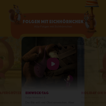
etwas passiert, was dem Rotschwanz nicht
gefällt, wirft sie ein Sperrfeuer aus
Tannenzapfen ab! Sie zielt so genau, dass
man sich nicht verkriechen kann!
Folgen mit Eichhörnchen
Alle Folgen mit Eichhörnchen
afergrütze?
Einweck-Tag
Holiday on I
Folge Nummer: 6
Folge Nummer: 10
speise. In dieser
Der Bär will viel Obst einwecken. Aber
Mascha will unbedi