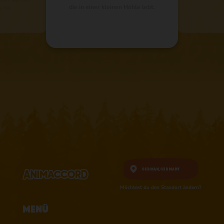
die in einer kleinen Höhle lebt.
n Bär.
German,
Germany
Möchtest du den Standort ändern?
Menü